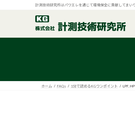
コ
ナ
計測技術研究所はパワエレを通じて環境保全に貢献してまい
ン
ビ
テ
ゲ
ン
ー
ツ
シ
へ
ョ
ス
ン
キ
に
ッ
移
プ
動
ホーム
FAQs
1分で読めるKGワンポイント
LPF, 