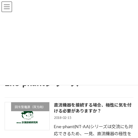
コ
ナ
ン
ビ
テ
ゲ
ン
ー
ツ
シ
へ
ョ
FAQs
ス
ン
キ
に
ッ
移
プ
動
ホーム
FAQs
Ene-phantシリーズ
Ene-phantシリーズ
直流機器を接続する場合、極性に気を付
回生型電源（双方向）
ける必要がありますか？
2018-02-15
Ene-phant(NT-AA)シリーズは交流にも対
応できるため、一見、直流機器の極性を