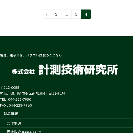
投
«
1
…
3
4
固
固
固
定
定
定
稿
ペ
ペ
ペ
ー
ー
ー
の
ジ
ジ
ジ
ペ
ー
電源、電子負荷、パワエレ試験のことなら
ジ
送
り
〒212-0055
神奈川県川崎市幸区南加瀬4丁目11番1号
TEL : 044-223-7950
FAX : 044-223-7960
製品情報
交流電源
周波数変換器(400Hz)