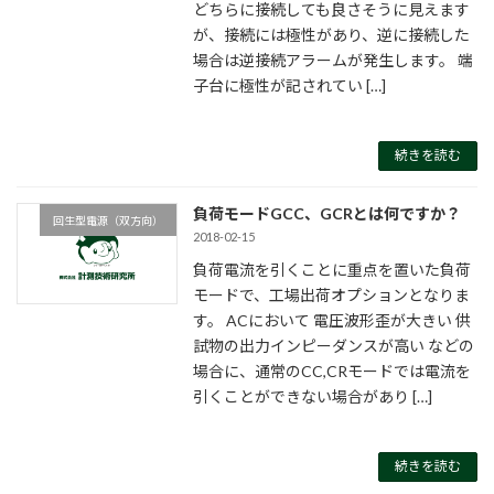
どちらに接続しても良さそうに見えます
が、接続には極性があり、逆に接続した
場合は逆接続アラームが発生します。 端
子台に極性が記されてい […]
続きを読む
負荷モードGCC、GCRとは何ですか？
回生型電源（双方向）
2018-02-15
負荷電流を引くことに重点を置いた負荷
モードで、工場出荷オプションとなりま
す。 ACにおいて 電圧波形歪が大きい 供
試物の出力インピーダンスが高い などの
場合に、通常のCC,CRモードでは電流を
引くことができない場合があり […]
続きを読む