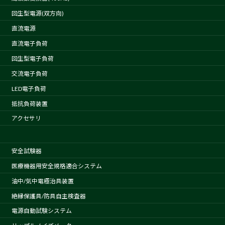
回生型電源(双方向)
直流電源
直流電子負荷
回生型電子負荷
交流電子負荷
LED電子負荷
抵抗負荷装置
アクセサリ
安全試験器
医療機器用安全規格適合システム
油中/気中電極治具装置
絶縁保護具/防具自主検査器
電源自動試験システム