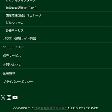
リップルノイズメータ
無停電電源装置（UPS）
国産高速回路シミュレータ
試験システム
各種サービス
パワエレ試験サイト貸出
ソリューション
保守サービス
お問い合わせ
企業情報
プライバシーポリシー
X
Instagram
YouTube
COPYRIGHT (C)
株式会社計測技術研究所
ALL RIGHTS RESERVED.