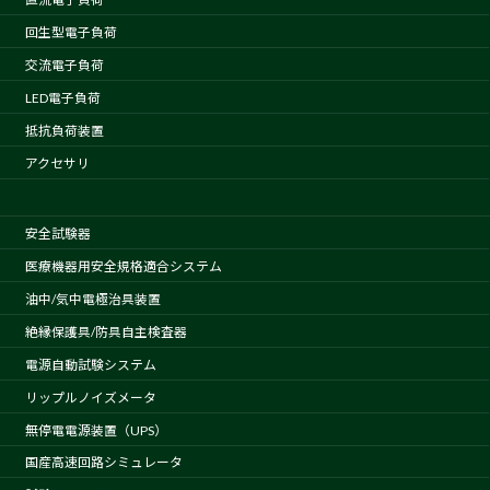
回生型電子負荷
交流電子負荷
LED電子負荷
抵抗負荷装置
アクセサリ
安全試験器
医療機器用安全規格適合システム
油中/気中電極治具装置
絶縁保護具/防具自主検査器
電源自動試験システム
リップルノイズメータ
無停電電源装置（UPS）
国産高速回路シミュレータ