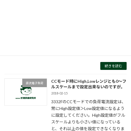
2021-02-03
直流電子負荷3310Fシリーズに搭載され
ているOPCテスト機能において、各ステ
ップの電流の時間幅は100msとなりま
す。また、次のステップの電流値に到達
するまでの時間は、電子負荷の定格電流
と分割ステップ数によって決まりま […]
続きを読む
CCモード時にHigh,Lowレンジとも0～フ
直流電子負荷
ルスケールまで設定出来ないのですが。
2018-02-15
3332FのCCモードでの負荷電流設定は、
常にHigh設定値＞Low設定値になるよう
に設定してください。High設定値がフル
スケールよりも小さい値になっている
と、それ以上の値を設定できなくなりま