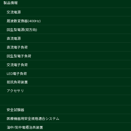
製品情報
交流電源
周波数変換器(400Hz)
回生型電源(双方向)
直流電源
直流電子負荷
回生型電子負荷
交流電子負荷
LED電子負荷
抵抗負荷装置
アクセサリ
安全試験器
医療機器用安全規格適合システム
油中/気中電極治具装置