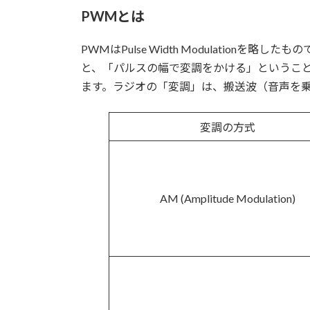
更
PWMとは
新
日
PWMはPulse Width Modulati
時
:
と、「パルスの幅で変調をかける」ということ
ます。ラジオの「変調」は、搬送波（音声を乗
変調の方式
AM (Amplitude Modulation)