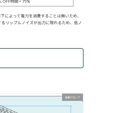
, OFF時間 = 75%
降下によって電力を消費することは無いため、
するリップルノイズが出力に現れるため、低ノ
差動プローブ