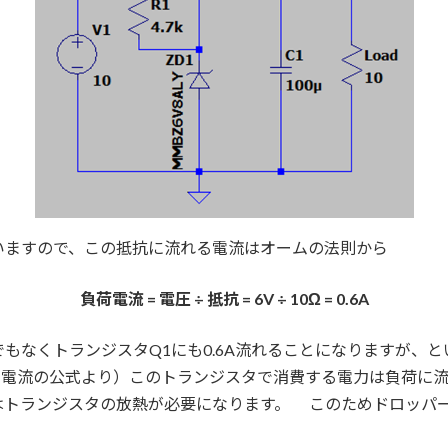
ていますので、この抵抗に流れる電流はオームの法則から
負荷電流 = 電圧 ÷ 抵抗 = 6V ÷ 10Ω = 0.6A
なくトランジスタQ1にも0.6A流れることになりますが、ということは
圧 × 電流の公式より）このトランジスタで消費する電力は負荷
はトランジスタの放熱が必要になります。 このためドロッパ