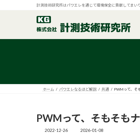
コ
ナ
計測技術研究所はパワエレを通じて環境保全に貢献してまい
ン
ビ
テ
ゲ
ン
ー
ツ
シ
へ
ョ
ス
ン
キ
に
ッ
移
プ
動
ホーム
パワエレなるほど解説
共通
PWMって、そ
PWMって、そもそも
2022-12-26
2026-01-08
最
終