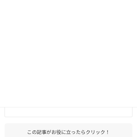
交流電源
【回路方式】：スイッチング方式/リニア方式
【出力】：三相4線/単相2線/単相3線
【定格電力範囲】：500VA～90kVA
【定格電圧範囲】：150Vrms～600Vrms（相電圧）