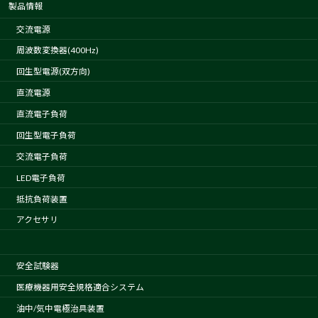
製品情報
交流電源
周波数変換器(400Hz)
回生型電源(双方向)
直流電源
直流電子負荷
回生型電子負荷
交流電子負荷
LED電子負荷
抵抗負荷装置
アクセサリ
安全試験器
医療機器用安全規格適合システム
油中/気中電極治具装置