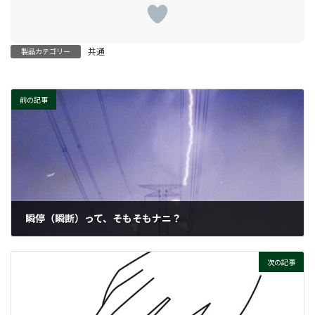
共通
製品カテゴリー
前の記事
瞬停（瞬断）って、そもそもナニ？
2022-05-23
次の記事