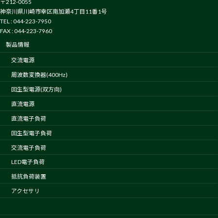
〒212-0055
神奈川県川崎市幸区南加瀬4丁目11番1号
TEL : 044-223-7950
FAX : 044-223-7960
製品情報
交流電源
周波数変換器(400Hz)
回生型電源(双方向)
直流電源
直流電子負荷
回生型電子負荷
交流電子負荷
LED電子負荷
抵抗負荷装置
アクセサリ