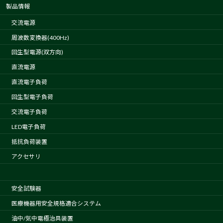
製品情報
交流電源
周波数変換器(400Hz)
回生型電源(双方向)
直流電源
直流電子負荷
回生型電子負荷
交流電子負荷
LED電子負荷
抵抗負荷装置
アクセサリ
安全試験器
医療機器用安全規格適合システム
油中/気中電極治具装置