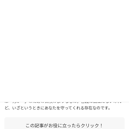
まとめ
アース（
接地
）は：
大地と電気的につながること
漏電時に電気を安全に逃がす道
感電や火災から私たちを守る重要な安全装置
たった一本の細い線ですが、その役割は私たちの安全を守るため
にとても重要です。新しい家電を設置するときは、面倒でもしっか
りとアース線をつなぐことを心がけましょう。
電気は便利ですが、正しく使わなければ危険でもあります。アース
は「万が一」のための保険のようなもの。普段は目立たないけれ
ど、いざというときにあなたを守ってくれる存在なのです。