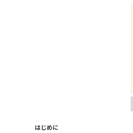
更
新
日
時
:
はじめに