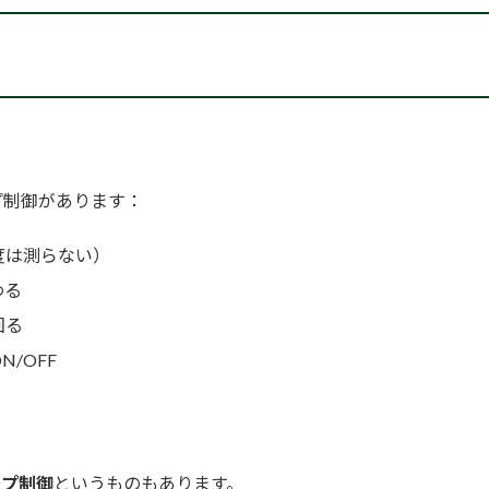
プ制御があります：
度は測らない）
わる
回る
/OFF
ープ制御
というものもあります。