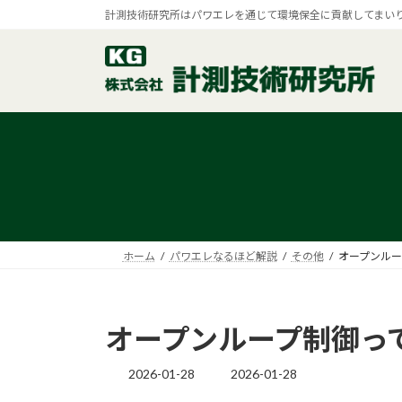
コ
ナ
計測技術研究所はパワエレを通じて環境保全に貢献してまい
ン
ビ
テ
ゲ
ン
ー
ツ
シ
へ
ョ
ス
ン
キ
に
ッ
移
プ
動
ホーム
パワエレなるほど解説
その他
オープンルー
オープンループ制御っ
2026-01-28
2026-01-28
最
終