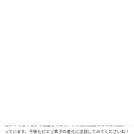
ピエゾ素子は他にもたくさんの場面で使われています。例えば、電
子レンジではセンサーとして働き、食品の温度を測ったりします。
また、振動を利用して小さなモーターを動かし、カメラのオート
フォーカスに使われることもあります。
ピエゾ素子の未来
ピエゾ素子の可能性は無限大です。最近では、環境中の振動や人
間の歩行を利用して発電する試みもされています。例えば、歩行
エネルギーを利用し、街中の照明を点ける仕組みを考えたりして
います。これが実現すれば、省エネルギー社会の実現に大きく貢
献できるかもしれませんね。
まとめ
ピエゾ素子は、圧力や振動を電気に変える不思議な部品です。生
活の中で様々な形で活躍しており、その応用範囲はどんどん広が
っています。今後もピエゾ素子の進化に注目してみてくださいね！