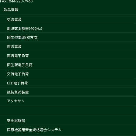
FAX : 044-223-7960
製品情報
交流電源
周波数変換器(400Hz)
回生型電源(双方向)
直流電源
直流電子負荷
回生型電子負荷
交流電子負荷
LED電子負荷
抵抗負荷装置
アクセサリ
安全試験器
医療機器用安全規格適合システム