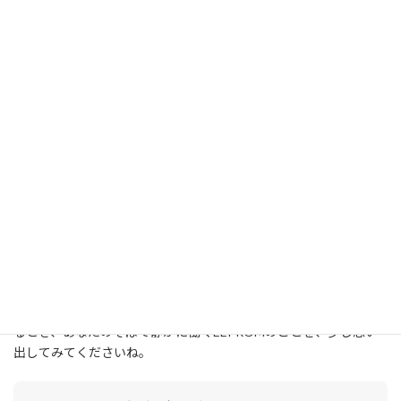
まとめ：縁の下の力持ち、EEPROM！
EEPROMは、USBメモリやスマートフォンのストレージに使われ
ている「フラッシュメモリ」の仲間でもあります。フラッシュメ
モリはEEPROMがさらに進化して、もっと大容量で高速にデータ
を扱えるようになったものです。
このように、EEPROMは私たちの日常生活ではあまり表に出るこ
とはありませんが、テレビのリモコンや家電製品、車など、たく
さんの身近な機器の中で、あなたの設定や大切な情報をしっかり
と守ってくれています。
まさに「縁の下の力持ち」のような存在。次に家電の設定を変え
るとき、あなたのそばで静かに働くEEPROMのことを、少し思い
出してみてくださいね。