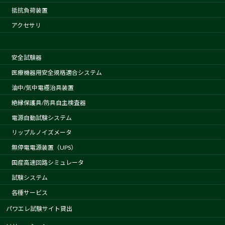
抵抗負荷装置
アクセサリ
安全試験器
医療機器用安全規格適合システム
油中/気中電極治具装置
絶縁保護具/防具自主検査器
電源自動試験システム
リップルノイズメータ
無停電電源装置（UPS）
国産高速回路シミュレータ
試験システム
各種サービス
パワエレ試験サイト貸出