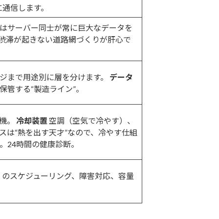
に通信します。
。学習中はサーバー同士が常に巨大なデータを
。渋滞が起きない道路網づくりが肝心で
ージまで用途別に層を分けます。
データ
管する“製造ライン”。
電機。
冷却装置
空調（空気で冷やす）、
スは“熱を出す天才”なので、冷やす仕組
。24時間の健康診断。
）のスケジューリング、障害対応、容量