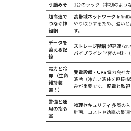
う脳みそ
1台のラック（本棚のよう
超高速で
高帯域ネットワーク
Inf
つなぐ神
やり取りするため、遅いと
経網
す。
データを
ストレージ階層
超高速なN
蓄える記
パイプライン
学習の材料（
憶
電力と冷
受電設備・
UPS
電力会社か
却
（生命
液冷（冷たい液体を直接機
維持装
みが重要です。
配電と監視
置！）
警備と運
物理セキュリティ
多層の入
用の指令
計画、コストや効率の最適
室