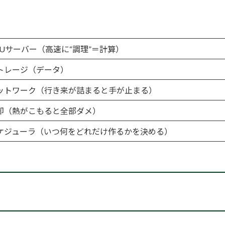
PUサーバー（高速に“調理”＝計算）
トレージ（データ）
ットワーク（行き来が詰まると手が止まる）
却（熱がこもると全部ダメ）
ケジューラ（いつ何をどれだけ作るかを決める）