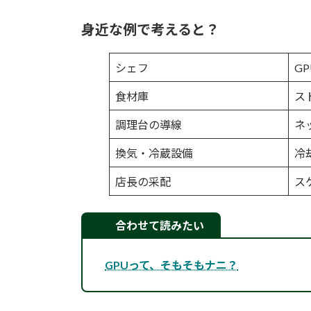
身近な例で考えると？
シェフ
G
食材庫
ス
調理台の導線
ネ
換気・冷蔵設備
冷
店長の采配
ス
合わせて読みたい
GPUって、そもそもナニ？