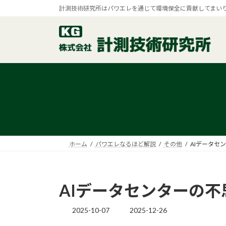
コ
ナ
計測技術研究所はパワエレを通じて環境保全に貢献してまい
ン
ビ
テ
ゲ
ン
ー
ツ
シ
へ
ョ
ス
ン
キ
に
ッ
移
プ
動
ホーム
パワエレなるほど解説
その他
AIデータセ
AIデータセンターの不
2025-10-07
2025-12-26
最
終