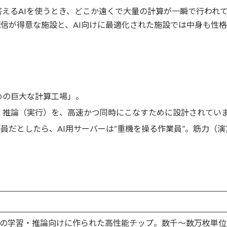
えるAIを使うとき、どこか遠くで大量の計算が一瞬で行われて
配信が得意な施設と、AI向けに最適化された施設では中身も性
めの巨大な計算工場」。
・推論（実行）を、高速かつ同時にこなすために設計されてい
務員だとしたら、AI用サーバーは“重機を操る作業員”。筋力（
Iの学習・推論向けに作られた高性能チップ。数千〜数万枚単