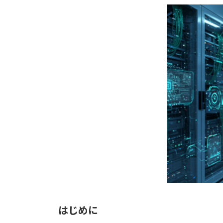
更
新
日
時
:
はじめに