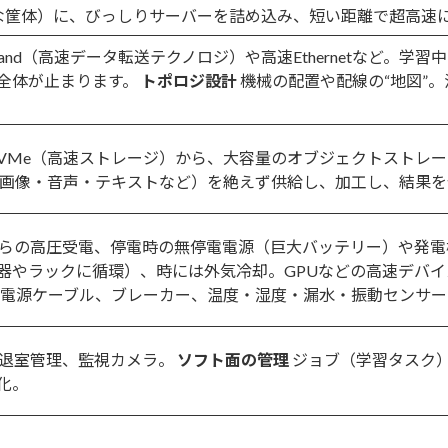
な筐体）に、びっしりサーバーを詰め込み、短い距離で超高速
iniBand（高速データ転送テクノロジ）や高速Ethernetなど
全体が止まります。
トポロジ設計
機械の配置や配線の“地図”
VMe（高速ストレージ）から、大容量のオブジェクトストレ
画像・音声・テキストなど）を絶えず供給し、加工し、結果を保
らの高圧受電、停電時の無停電電源（巨大バッテリー）や発
器やラックに循環）、時には外気冷却。GPUなどの高速デバイ
電源ケーブル、ブレーカー、温度・湿度・漏水・振動センサー
退室管理、監視カメラ。
ソフト面の管理
ジョブ（学習タスク
化。