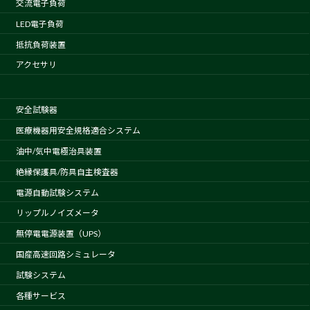
交流電子負荷
LED電子負荷
抵抗負荷装置
アクセサリ
安全試験器
医療機器用安全規格適合システム
油中/気中電極治具装置
絶縁保護具/防具自主検査器
電源自動試験システム
リップルノイズメータ
無停電電源装置（UPS）
国産高速回路シミュレータ
試験システム
各種サービス