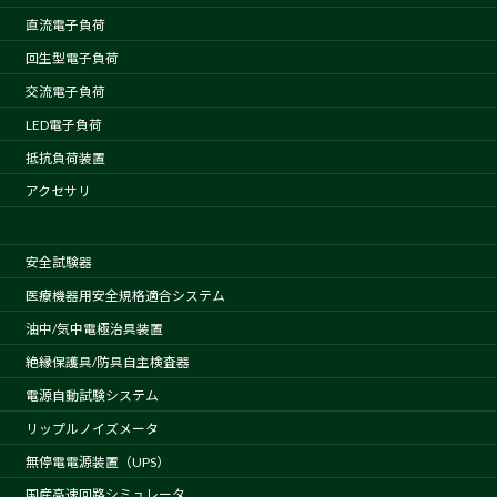
直流電子負荷
回生型電子負荷
交流電子負荷
LED電子負荷
抵抗負荷装置
アクセサリ
安全試験器
医療機器用安全規格適合システム
油中/気中電極治具装置
絶縁保護具/防具自主検査器
電源自動試験システム
リップルノイズメータ
無停電電源装置（UPS）
国産高速回路シミュレータ