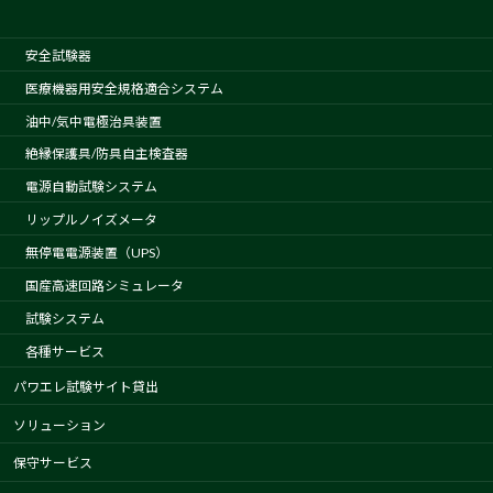
安全試験器
医療機器用安全規格適合システム
油中/気中電極治具装置
絶縁保護具/防具自主検査器
電源自動試験システム
リップルノイズメータ
無停電電源装置（UPS）
国産高速回路シミュレータ
試験システム
各種サービス
パワエレ試験サイト貸出
ソリューション
保守サービス