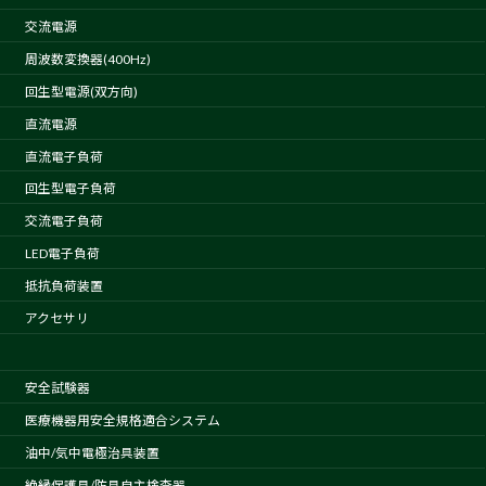
交流電源
周波数変換器(400Hz)
回生型電源(双方向)
直流電源
直流電子負荷
回生型電子負荷
交流電子負荷
LED電子負荷
抵抗負荷装置
アクセサリ
安全試験器
医療機器用安全規格適合システム
油中/気中電極治具装置
絶縁保護具/防具自主検査器