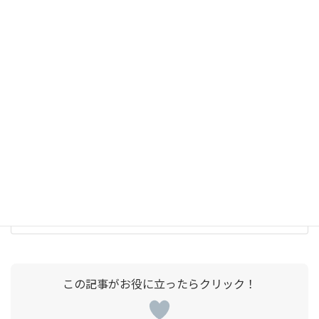
直流電子負荷
直流電子負荷の仕様書の見方って、そもそもナニ？
2023-09-04