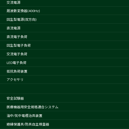
交流電源
周波数変換器(400Hz)
回生型電源(双方向)
直流電源
直流電子負荷
回生型電子負荷
交流電子負荷
LED電子負荷
抵抗負荷装置
アクセサリ
安全試験器
医療機器用安全規格適合システム
油中/気中電極治具装置
絶縁保護具/防具自主検査器