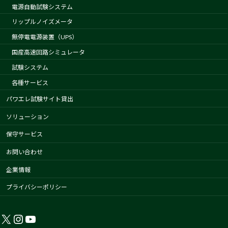
電源自動試験システム
リップルノイズメータ
無停電電源装置（UPS）
国産高速回路シミュレータ
試験システム
各種サービス
パワエレ試験サイト貸出
ソリューション
保守サービス
お問い合わせ
企業情報
プライバシーポリシー
X
Instagram
YouTube