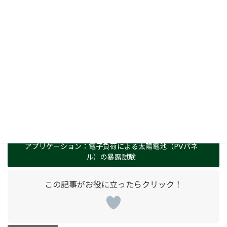
暴露試験では、「実際に動かすための構成」と「性能を正しく評
価するための構成」を切り分けて考えることが、試験効率や評価
精度の向上につながります。
より詳しい試験構成や活用例について
MPPT機能を用いた太陽電池パネル試験の構成例や、実際の試験方
法については、以下のページで詳しく解説しています。試験用途
での電子負荷活用を検討されている方は、あわせてご参照くださ
い。
アプリケーション：電子負荷による太陽電池（PVパネ
ル）の暴露試験