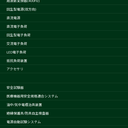
周波数変換器(400Hz)
回生型電源(双方向)
直流電源
直流電子負荷
回生型電子負荷
交流電子負荷
LED電子負荷
抵抗負荷装置
アクセサリ
安全試験器
医療機器用安全規格適合システム
油中/気中電極治具装置
絶縁保護具/防具自主検査器
電源自動試験システム