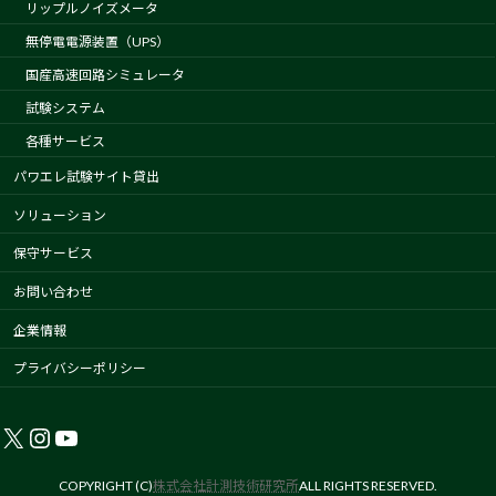
リップルノイズメータ
無停電電源装置（UPS）
国産高速回路シミュレータ
試験システム
各種サービス
パワエレ試験サイト貸出
ソリューション
保守サービス
お問い合わせ
企業情報
プライバシーポリシー
X
Instagram
YouTube
COPYRIGHT (C)
株式会社計測技術研究所
ALL RIGHTS RESERVED.