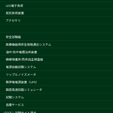
LED電子負荷
抵抗負荷装置
アクセサリ
安全試験器
医療機器用安全規格適合システム
油中/気中電極治具装置
絶縁保護具/防具自主検査器
電源自動試験システム
リップルノイズメータ
無停電電源装置（UPS）
国産高速回路シミュレータ
試験システム
各種サービス
パワエレ試験サイト貸出