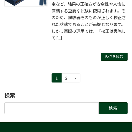
定など、結果の正確さが安全性や人命に
直結する重要な試験に使用されます。そ
のため、試験器そのものが正しく校正さ
れた状態であることが前提となります。
しかし実際の運用では、「校正は実施し
て […]
続きを読む
投
1
2
»
固
固
定
定
稿
ペ
ペ
検索
ー
ー
の
ジ
ジ
検
ペ
索:
ー
ジ