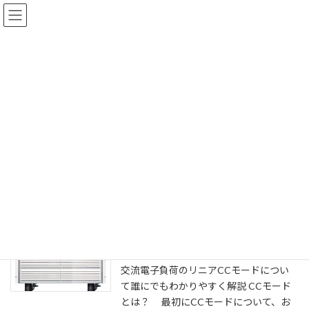
コ
ナ
ン
ビ
テ
ゲ
ン
ー
ツ
シ
へ
ョ
パワエレなるほど解説
ス
ン
キ
に
ッ
移
プ
動
ホーム
パワエレなるほど解説
交流電子負荷
交流電子負荷
リニアCCモードって、そもそもナニ？
交流電子負荷
2023-09-13
交流電子負荷のリニアCCモードについ
て誰にでもわかりやすく解説 CCモード
とは？ 最初にCCモードについて、お