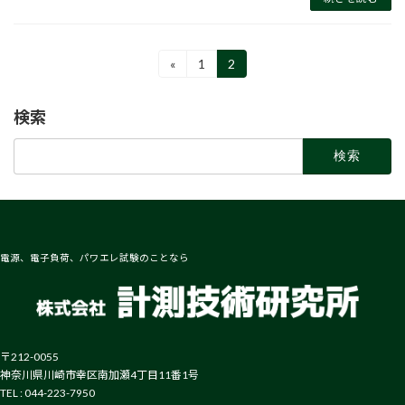
投
«
1
2
固
固
定
定
稿
ペ
ペ
検索
ー
ー
の
ジ
ジ
検
ペ
索:
ー
ジ
送
電源、電子負荷、パワエレ試験のことなら
り
〒212-0055
神奈川県川崎市幸区南加瀬4丁目11番1号
TEL : 044-223-7950