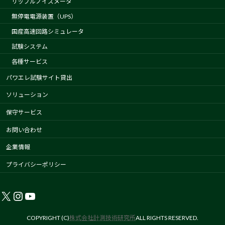
リップルノイズメータ
無停電電源装置（UPS）
国産高速回路シミュレータ
試験システム
各種サービス
パワエレ試験サイト貸出
ソリューション
保守サービス
お問い合わせ
企業情報
プライバシーポリシー
X
Instagram
YouTube
COPYRIGHT (C)
株式会社計測技術研究所
ALL RIGHTS RESERVED.