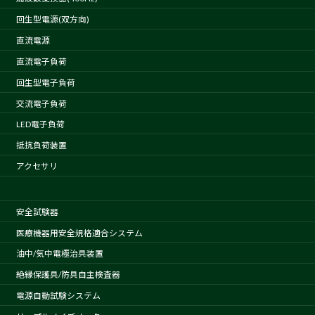
回生型電源(双方向)
直流電源
直流電子負荷
回生型電子負荷
交流電子負荷
LED電子負荷
抵抗負荷装置
アクセサリ
安全試験器
医療機器用安全規格適合システム
油中/気中電極治具装置
絶縁保護具/防具自主検査器
電源自動試験システム