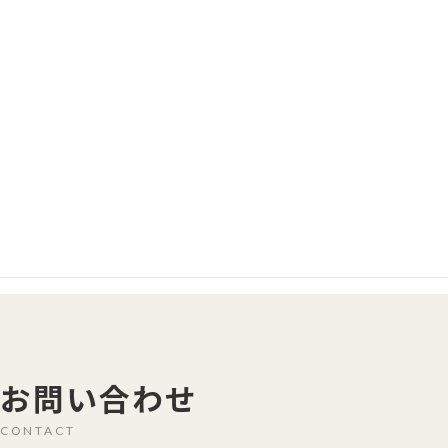
カスタム試験システム＝セミオーダー試験システム
保守サービス＝修理、校正、点検
一覧へ戻る
製品はどんな役割をしているの？
お問い合わせ
CONTACT