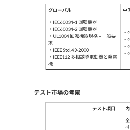
グローバル
中
・IEC60034-1 回転機器
・IEC60034-2 回転機器
・G
・UL1004 回転機器規格 – 一般要
・G
求
・G
・IEEE Std. 43-2000
・G
・IEEE112 多相誘導電動機と発電
機
テスト市場の考察
テスト項目
内
全
a)