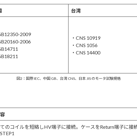
国
台湾
B12350-2009
・CNS 10919
B20160-2006
・CNS 1056
B14711
・CNS 14400
B18211
図2：国際 IEC、中国 GB、台湾 CNS、日本 JIS のモータ試験規格
容
てのコイルを短絡しHV端子に接続。ケースをReturn端子に接
 STEP1