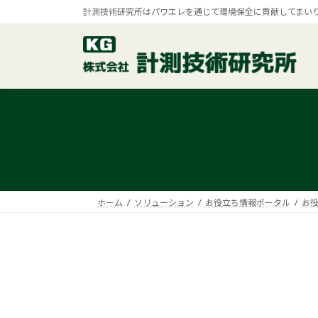
コ
ナ
計測技術研究所はパワエレを通じて環境保全に貢献してまい
ン
ビ
テ
ゲ
ン
ー
ツ
シ
へ
ョ
ス
ン
キ
に
ッ
移
プ
動
ホーム
ソリューション
お役立ち情報ポータル
お