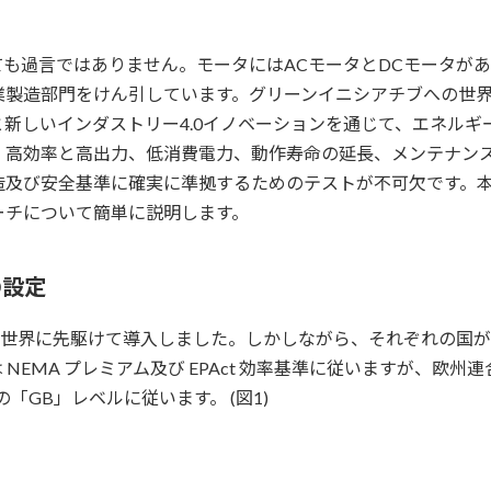
も過言ではありません。モータにはACモータとDCモータが
業製造部門をけん引しています。グリーンイニシアチブへの世
新しいインダストリー4.0イノベーションを通じて、エネル
、高効率と高出力、低消費電力、動作寿命の延長、メンテナンス
造及び安全基準に確実に準拠するためのテストが不可欠です。
ーチについて簡単に説明します。
の設定
を世界に先駆けて導入しました。しかしながら、それぞれの国
EMA プレミアム及び EPAct 効率基準に従いますが、欧州
の「GB」レベルに従います。 (図1)