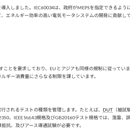
34を導入しました。IEC60034は、政府がMEPSを指定できる
て、エネルギー効率の高い電気モータシステムの開発に貢献し
すことを要求しており、EU とアジアも同様の規制に従っていま
ネルギー消費量にさらなる制限を課しています。
実行されるテストの種類を管理します。たとえば、
DUT
（被試
2350、IEEE Std.43規格及びGB20160テスト規格では
縁抵抗、及びアース導通試験が必要です。