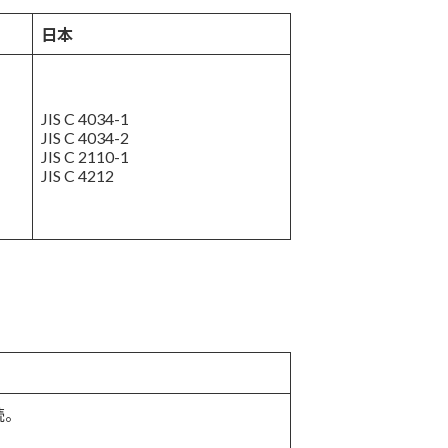
日本
JIS C 4034-1
JIS C 4034-2
JIS C 2110-1
JIS C 4212
続。