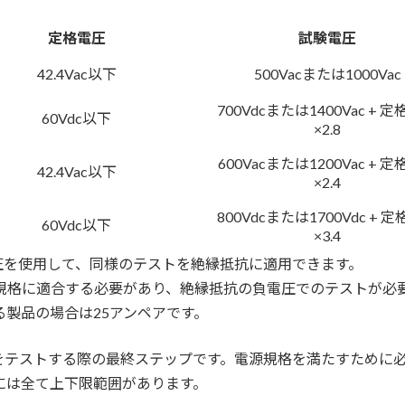
定格電圧
試験電圧
42.4Vac以下
500Vacまたは1000Vac
700Vdcまたは1400Vac + 
60Vdc以下
×2.8
600Vacまたは1200Vac + 
42.4Vac以下
×2.4
800Vdcまたは1700Vdc + 
60Vdc以下
×3.4
圧を使用して、同様のテストを絶縁抵抗に適用できます。
160などの規格に適合する必要があり、絶縁抵抗の負電圧でのテスト
る製品の場合は25アンペアです。
をテストする際の最終ステップです。電源規格を満たすために
には全て上下限範囲があります。