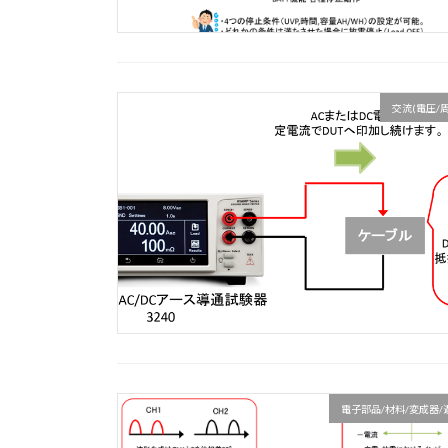
交流(電圧/
電子部品/材料/変成器/