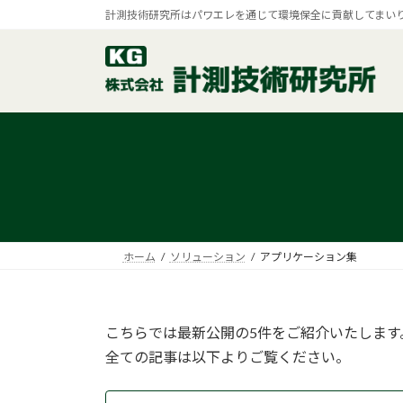
コ
ナ
計測技術研究所はパワエレを通じて環境保全に貢献してまい
ン
ビ
テ
ゲ
ン
ー
ツ
シ
へ
ョ
ス
ン
キ
に
ッ
移
プ
動
ホーム
ソリューション
アプリケーション集
こちらでは最新公開の5件をご紹介いたします
全ての記事は以下よりご覧ください。