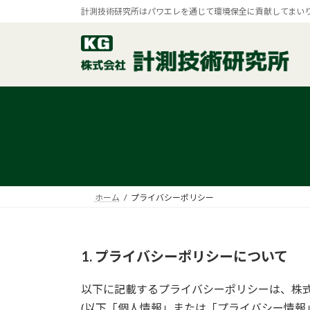
コ
ナ
計測技術研究所はパワエレを通じて環境保全に貢献してまい
ン
ビ
テ
ゲ
ン
ー
ツ
シ
へ
ョ
ス
ン
キ
に
ッ
移
プ
動
ホーム
プライバシーポリシー
1. プライバシーポリシーについて
以下に記載するプライバシーポリシーは、株式
(以下「個人情報」または「プライバシー情報