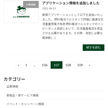
アプリケーション情報を追加しました
付帯情報
2021-04-13
新規アプリケーションとして以下を追加いたし
ました。 燃料電池フルスタック評価に最適な交
流重畳用電子負荷 燃料電池フルスタックのイン
ピーダンス測定において、交流重畳電流を発生
させる必要があります。その際、測定に必要な
周波数 […]
続きを読む
投
«
1
…
106
107
108
109
»
固
固
固
固
固
定
定
定
定
定
稿
ペ
ペ
ペ
ペ
ペ
カテゴリー
ー
ー
ー
ー
ー
の
ジ
ジ
ジ
ジ
ジ
企業情報
ペ
新製品・新サービス情報
ー
イベント・キャンペーン情報
ジ