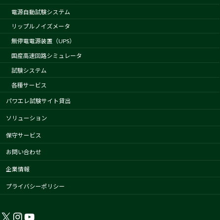
電源自動試験システム
リップルノイズメータ
無停電電源装置（UPS）
国産高速回路シミュレータ
試験システム
各種サービス
パワエレ試験サイト貸出
ソリューション
保守サービス
お問い合わせ
企業情報
プライバシーポリシー
X
Instagram
YouTube