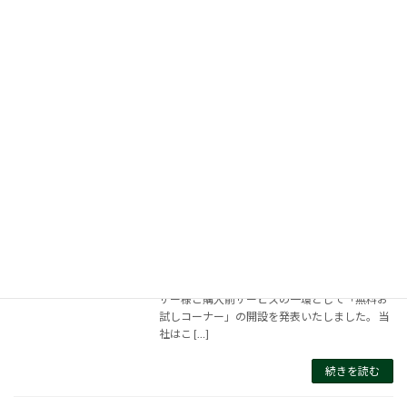
2021-04-21
新規アプリケーションとして以下を追加いたし
ました。 燃料電池ショートスタック評価に最適
な交流重畳用電子負荷 前回に引き続き、燃料電
池に最適な電子負荷のアプリケーションです。
Load Stationシリーズは~100kHz […]
続きを読む
新サービス「製品無料お試しコーナー」
新製品・新サービス情報
のご案内
2021-04-14
株式会社 計測技術研究所（本社所在地：神奈川
県横浜市 代表取締役社長 渡辺祐二）は、パ
ワエレ事業部の拠点である日吉事業所内にユー
ザー様ご購入前サービスの一環として「無料お
試しコーナー」の開設を発表いたしました。 当
社はこ […]
続きを読む