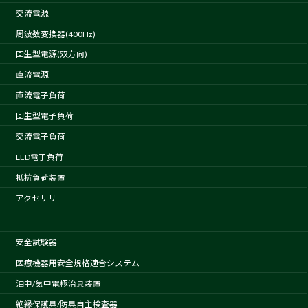
交流電源
周波数変換器(400Hz)
回生型電源(双方向)
直流電源
直流電子負荷
回生型電子負荷
交流電子負荷
LED電子負荷
抵抗負荷装置
アクセサリ
安全試験器
医療機器用安全規格適合システム
油中/気中電極治具装置
絶縁保護具/防具自主検査器