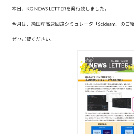
更
本日、KG NEWS LETTERを発行致しました。
新
日
時
今月は、純国産高速回路シミュレータ「Scideam」のご
:
ぜひご覧ください。