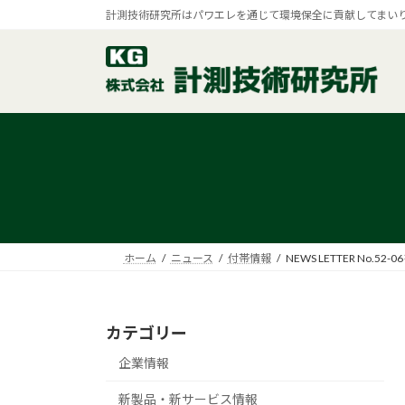
コ
ナ
計測技術研究所はパワエレを通じて環境保全に貢献してまい
ン
ビ
テ
ゲ
ン
ー
ツ
シ
へ
ョ
ス
ン
キ
に
ッ
移
プ
動
ホーム
ニュース
付帯情報
NEWS LETTER No.5
カテゴリー
企業情報
新製品・新サービス情報