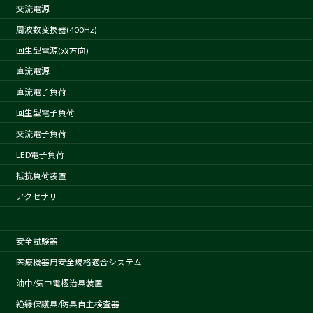
交流電源
周波数変換器(400Hz)
回生型電源(双方向)
直流電源
直流電子負荷
回生型電子負荷
交流電子負荷
LED電子負荷
抵抗負荷装置
アクセサリ
安全試験器
医療機器用安全規格適合システム
油中/気中電極治具装置
絶縁保護具/防具自主検査器