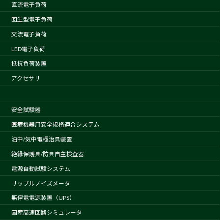
直流電子負荷
回生型電子負荷
交流電子負荷
LED電子負荷
抵抗負荷装置
アクセサリ
安全試験器
医療機器用安全規格適合システム
油中/気中電極治具装置
絶縁保護具/防具自主検査器
電源自動試験システム
リップルノイズメータ
無停電電源装置（UPS）
国産高速回路シミュレータ