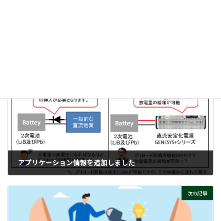
時
ワイドバンドギャップ半導体って、そもそもナニ？
:
ぜひご覧ください！
付帯情報
ニュースカテゴリー
前の記事
アプリケーション情報を追加しました
2026-03-18
次の記事