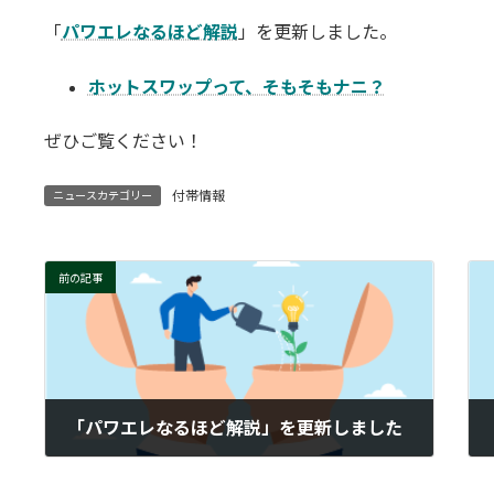
更
「
パワエレなるほど解説
」を更新しました。
新
日
時
ホットスワップって、そもそもナニ？
:
ぜひご覧ください！
付帯情報
ニュースカテゴリー
前の記事
「パワエレなるほど解説」を更新しました
2026-03-09