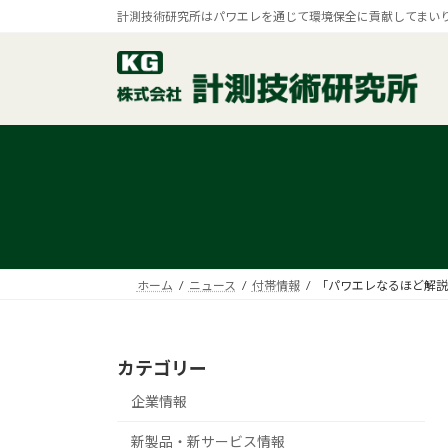
コ
ナ
計測技術研究所はパワエレを通じて環境保全に貢献してまい
ン
ビ
テ
ゲ
ン
ー
ツ
シ
へ
ョ
ス
ン
キ
に
ッ
移
プ
動
ホーム
ニュース
付帯情報
「パワエレなるほど解説
カテゴリー
企業情報
新製品・新サービス情報