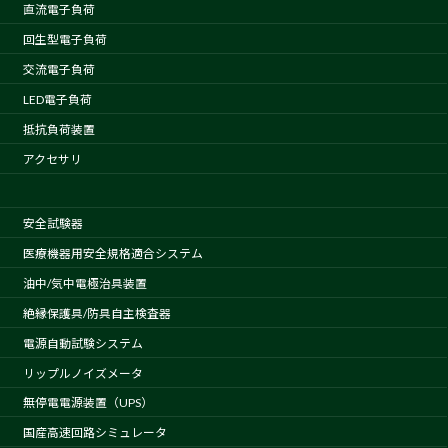
直流電子負荷
回生型電子負荷
交流電子負荷
LED電子負荷
抵抗負荷装置
アクセサリ
安全試験器
医療機器用安全規格適合システム
油中/気中電極治具装置
絶縁保護具/防具自主検査器
電源自動試験システム
リップルノイズメータ
無停電電源装置（UPS）
国産高速回路シミュレータ