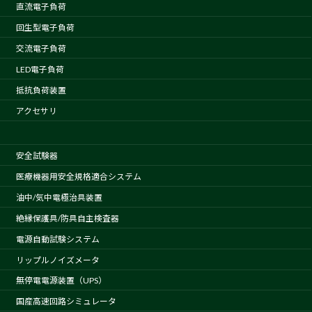
直流電子負荷
回生型電子負荷
交流電子負荷
LED電子負荷
抵抗負荷装置
アクセサリ
安全試験器
医療機器用安全規格適合システム
油中/気中電極治具装置
絶縁保護具/防具自主検査器
電源自動試験システム
リップルノイズメータ
無停電電源装置（UPS）
国産高速回路シミュレータ