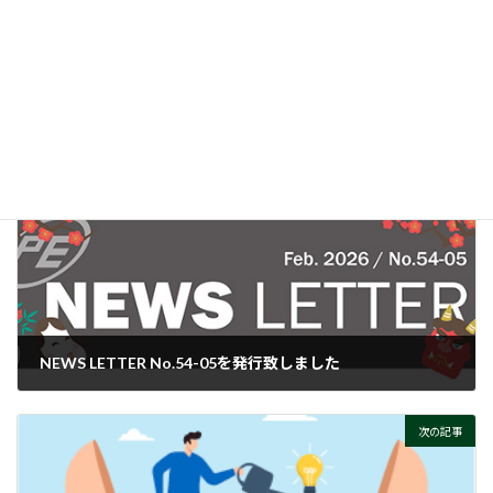
時
直流電源 よくある失敗とその対処法
:
ぜひご覧ください！
付帯情報
ニュースカテゴリー
前の記事
NEWS LETTER No.54-05を発行致しました
2026-02-25
次の記事