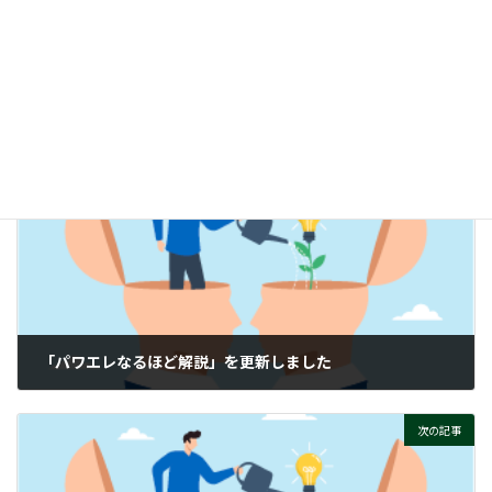
時
電子負荷：リニア方式と回生方式の違いとは？
:
ぜひご覧ください！
付帯情報
ニュースカテゴリー
前の記事
「パワエレなるほど解説」を更新しました
2026-02-16
次の記事