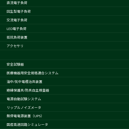
直流電子負荷
回生型電子負荷
交流電子負荷
LED電子負荷
抵抗負荷装置
アクセサリ
安全試験器
医療機器用安全規格適合システム
油中/気中電極治具装置
絶縁保護具/防具自主検査器
電源自動試験システム
リップルノイズメータ
無停電電源装置（UPS）
国産高速回路シミュレータ