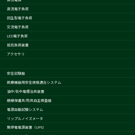
直流電子負荷
回生型電子負荷
交流電子負荷
LED電子負荷
抵抗負荷装置
アクセサリ
安全試験器
医療機器用安全規格適合システム
油中/気中電極治具装置
絶縁保護具/防具自主検査器
電源自動試験システム
リップルノイズメータ
無停電電源装置（UPS）