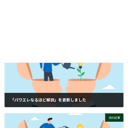
時
リップルノイズ測定：オシロスコープとリップルノイズメー
:
タの違いとは？
ぜひご覧ください！
付帯情報
ニュースカテゴリー
前の記事
「パワエレなるほど解説」を更新しました
2026-02-13
次の記事