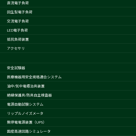
直流電子負荷
回生型電子負荷
交流電子負荷
LED電子負荷
抵抗負荷装置
アクセサリ
安全試験器
医療機器用安全規格適合システム
油中/気中電極治具装置
絶縁保護具/防具自主検査器
電源自動試験システム
リップルノイズメータ
無停電電源装置（UPS）
国産高速回路シミュレータ