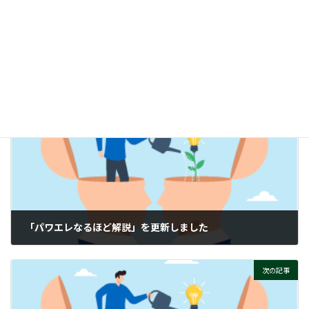
時
ヒートシンクって、そもそもナニ？
:
ぜひご覧ください！
付帯情報
ニュースカテゴリー
前の記事
「パワエレなるほど解説」を更新しました
2026-02-12
次の記事