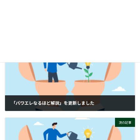
時
フィジカルAIって、そもそもナニ？
:
ぜひご覧ください！
付帯情報
ニュースカテゴリー
前の記事
「パワエレなるほど解説」を更新しました
2026-01-16
次の記事