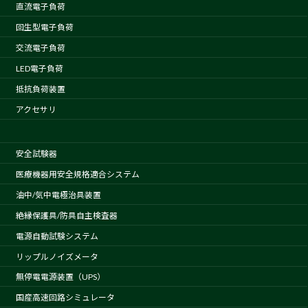
直流電子負荷
回生型電子負荷
交流電子負荷
LED電子負荷
抵抗負荷装置
アクセサリ
安全試験器
医療機器用安全規格適合システム
油中/気中電極治具装置
絶縁保護具/防具自主検査器
電源自動試験システム
リップルノイズメータ
無停電電源装置（UPS）
国産高速回路シミュレータ