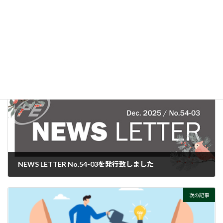
時
加速度センサって、そもそもナニ？
:
ぜひご覧ください！
付帯情報
ニュースカテゴリー
前の記事
NEWS LETTER No.54-03を発行致しました
2025-12-24
次の記事