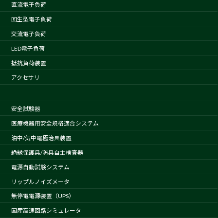
直流電子負荷
回生型電子負荷
交流電子負荷
LED電子負荷
抵抗負荷装置
アクセサリ
安全試験器
医療機器用安全規格適合システム
油中/気中電極治具装置
絶縁保護具/防具自主検査器
電源自動試験システム
リップルノイズメータ
無停電電源装置（UPS）
国産高速回路シミュレータ