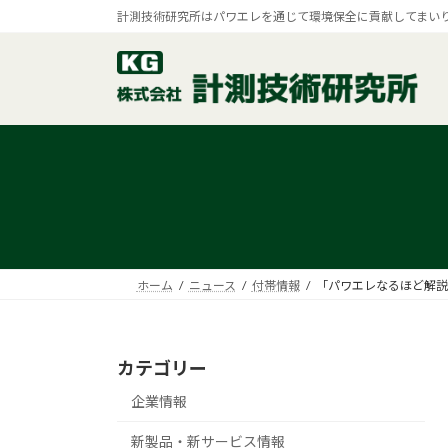
コ
ナ
計測技術研究所はパワエレを通じて環境保全に貢献してまい
ン
ビ
テ
ゲ
ン
ー
ツ
シ
へ
ョ
ス
ン
キ
に
ッ
移
プ
動
ホーム
ニュース
付帯情報
「パワエレなるほど解説
カテゴリー
企業情報
新製品・新サービス情報