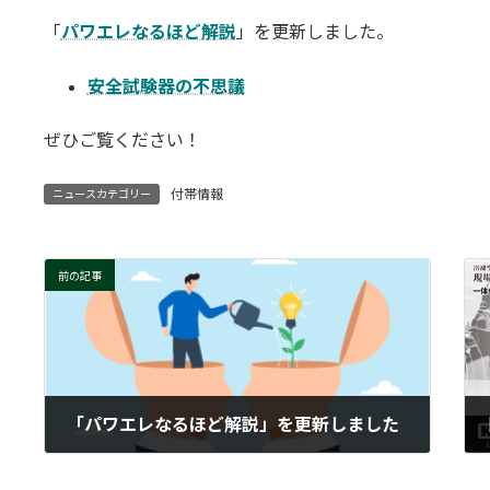
更
「
パワエレなるほど解説
」を更新しました。
新
日
時
安全試験器の不思議
:
ぜひご覧ください！
付帯情報
ニュースカテゴリー
前の記事
「パワエレなるほど解説」を更新しました
2025-12-23