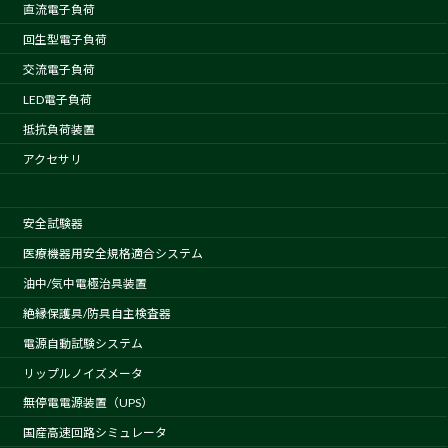
直流電子負荷
回生型電子負荷
交流電子負荷
LED電子負荷
抵抗負荷装置
アクセサリ
安全試験器
医療機器用安全規格適合システム
油中/気中電極治具装置
絶縁保護具/防具自主検査器
電源自動試験システム
リップルノイズメータ
無停電電源装置（UPS）
国産高速回路シミュレータ