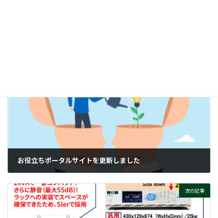
時
突入電流防止回路って、そもそもナニ？
:
ぜひご覧ください！
付帯情報
ニュースカテゴリー
前の記事
お役立ちポータルサイトを更新しました
2025-12-09
次の記事