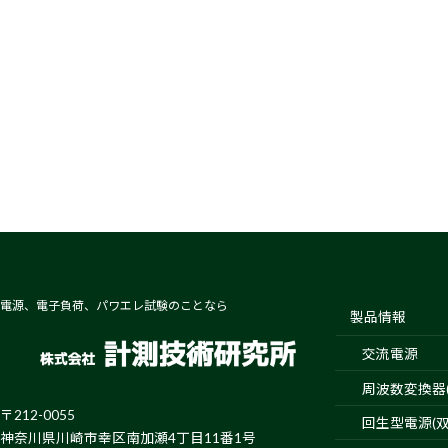
電源、電子負荷、パワエレ試験のことなら
製品情報
交流電源
周波数変換器(4
〒212-0055
回生型電源(双
神奈川県川崎市幸区南加瀬4丁目11番1号