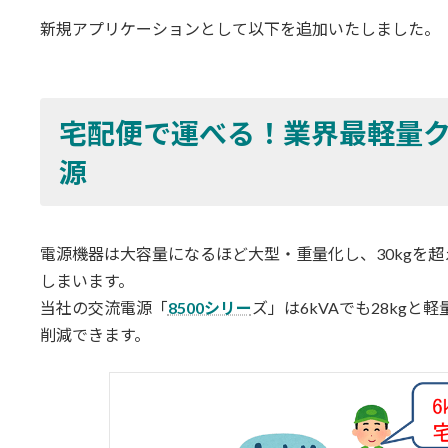
更
新規アプリケーションとして以下を追加いたしました。
新
日
時
:
宅配便で運べる！業界最軽量
源
電源機器は大容量になるほど大型・重量化し、30kgを
しまいます。
当社の交流電源「
8500シリー
ズ」は6kVAでも28kg
削減できます。