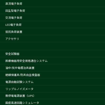
直流電子負荷
回生型電子負荷
交流電子負荷
LED電子負荷
抵抗負荷装置
アクセサリ
安全試験器
医療機器用安全規格適合システム
油中/気中電極治具装置
絶縁保護具/防具自主検査器
電源自動試験システム
リップルノイズメータ
無停電電源装置（UPS）
国産高速回路シミュレータ