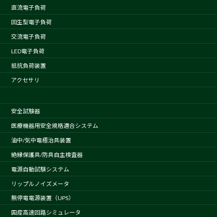
直流電子負荷
回生型電子負荷
交流電子負荷
LED電子負荷
抵抗負荷装置
アクセサリ
安全試験器
医療機器用安全規格適合システム
油中/気中電極治具装置
絶縁保護具/防具自主検査器
電源自動試験システム
リップルノイズメータ
無停電電源装置（UPS）
国産高速回路シミュレータ