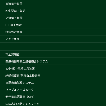
直流電子負荷
回生型電子負荷
交流電子負荷
LED電子負荷
抵抗負荷装置
アクセサリ
安全試験器
医療機器用安全規格適合システム
油中/気中電極治具装置
絶縁保護具/防具自主検査器
電源自動試験システム
リップルノイズメータ
無停電電源装置（UPS）
国産高速回路シミュレータ