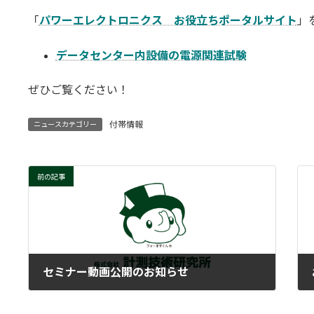
更
「
パワーエレクトロニクス お役立ちポータルサイト
」
新
日
時
データセンター内設備の電源関連試験
:
ぜひご覧ください！
付帯情報
ニュースカテゴリー
前の記事
セミナー動画公開のお知らせ
2025-08-29