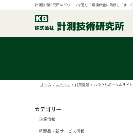
コ
ナ
計測技術研究所はパワエレを通じて環境保全に貢献してまい
ン
ビ
テ
ゲ
ン
ー
ツ
シ
へ
ョ
ス
ン
キ
に
ッ
移
プ
動
ホーム
ニュース
付帯情報
お役立ちポータルサイト
カテゴリー
企業情報
新製品・新サービス情報