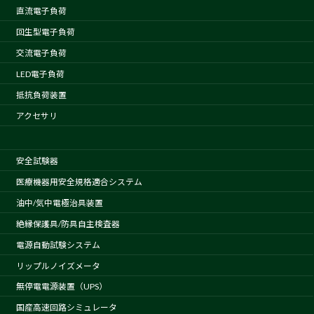
直流電子負荷
回生型電子負荷
交流電子負荷
LED電子負荷
抵抗負荷装置
アクセサリ
安全試験器
医療機器用安全規格適合システム
油中/気中電極治具装置
絶縁保護具/防具自主検査器
電源自動試験システム
リップルノイズメータ
無停電電源装置（UPS）
国産高速回路シミュレータ