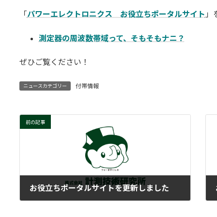
更
「
パワーエレクトロニクス お役立ちポータルサイト
」
新
日
時
測定器の周波数帯域って、そもそもナニ？
:
ぜひご覧ください！
付帯情報
ニュースカテゴリー
前の記事
お役立ちポータルサイトを更新しました
2025-05-08