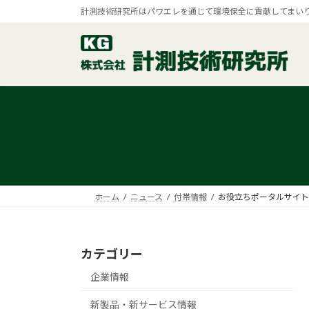
コ
ナ
計測技術研究所はパワエレを通じて環境保全に貢献してまい
ン
ビ
テ
ゲ
ン
ー
ツ
シ
へ
ョ
ス
ン
キ
に
ッ
移
プ
動
ホーム
ニュース
付帯情報
お役立ちポータルサイト
カテゴリー
企業情報
新製品・新サービス情報