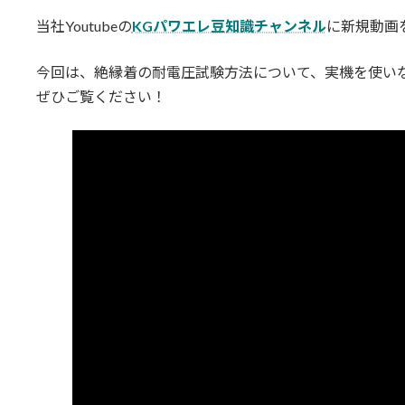
更
当社Youtubeの
KGパワエレ豆知識チャンネル
に新規動画
新
日
時
今回は、絶縁着の耐電圧試験方法について、実機を使い
:
ぜひご覧ください！