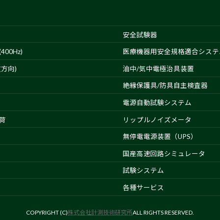
安全試験器
00Hz)
医療機器用安全規格適合システ
方向)
油中/気中電極治具装置
絶縁保護具/防具自主検査器
電源自動試験システム
荷
リップルノイズメータ
無停電電源装置（UPS）
国産高速回路シミュレータ
試験システム
各種サービス
COPYRIGHT (C)
株式会社計測技術研究所
ALL RIGHTS RESERVED.