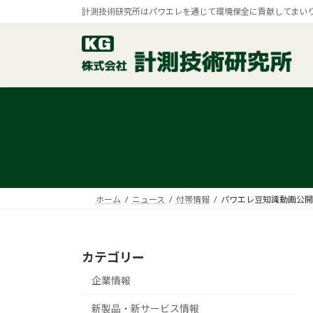
コ
ナ
計測技術研究所はパワエレを通じて環境保全に貢献してまい
ン
ビ
テ
ゲ
ン
ー
ツ
シ
へ
ョ
ス
ン
キ
に
ッ
移
プ
動
ホーム
ニュース
付帯情報
パワエレ豆知識動画公開
カテゴリー
企業情報
新製品・新サービス情報