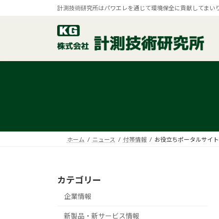
コ
ナ
計測技術研究所はパワエレを通じて環境保全に貢献してまい
ン
ビ
テ
ゲ
ン
ー
ツ
シ
へ
ョ
ス
ン
キ
に
ッ
移
プ
動
ホーム
ニュース
付帯情報
お役立ちポータルサイト
カテゴリー
企業情報
新製品・新サービス情報