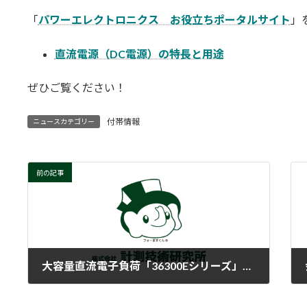
更
「
パワーエレクトロニクス お役立ちポータルサイト
」
新
日
時
直流電源（DC電源）の特長と用途
:
ぜひご覧ください！
付帯情報
ニュースカテゴリー
前の記事
大容量直流電子負荷「36300Eシリーズ」販売終了のご案内
2025-03-03