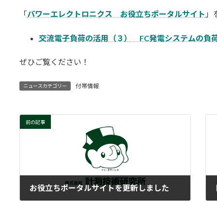
更
「
パワーエレクトロニクス お役立ちポータルサイト
」
新
日
時
交流電子負荷の活用（３） FC発電システムの負
:
ぜひご覧ください！
付帯情報
ニュースカテゴリー
前の記事
お役立ちポータルサイトを更新しました
2024-10-25