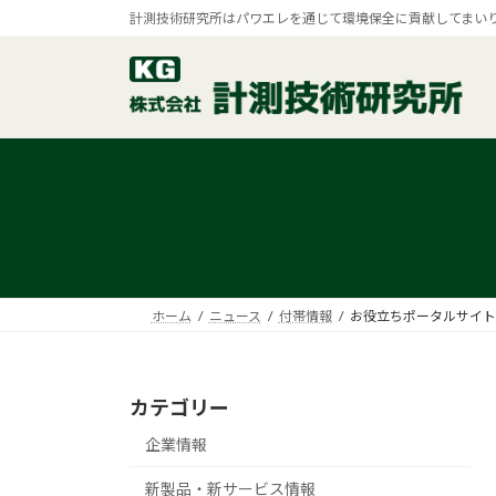
コ
ナ
計測技術研究所はパワエレを通じて環境保全に貢献してまい
ン
ビ
テ
ゲ
ン
ー
ツ
シ
へ
ョ
ス
ン
キ
に
ッ
移
プ
動
ホーム
ニュース
付帯情報
お役立ちポータルサイト
カテゴリー
企業情報
新製品・新サービス情報