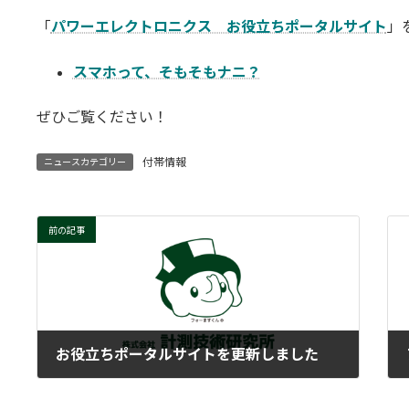
更
「
パワーエレクトロニクス お役立ちポータルサイト
」
新
日
時
スマホって、そもそもナニ？
:
ぜひご覧ください！
付帯情報
ニュースカテゴリー
前の記事
お役立ちポータルサイトを更新しました
2024-06-14