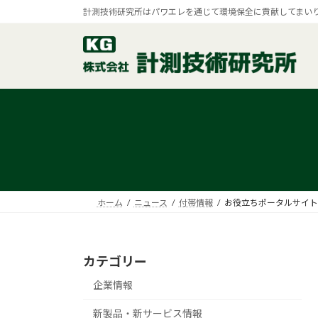
コ
ナ
計測技術研究所はパワエレを通じて環境保全に貢献してまい
ン
ビ
テ
ゲ
ン
ー
ツ
シ
へ
ョ
ス
ン
キ
に
ッ
移
プ
動
ホーム
ニュース
付帯情報
お役立ちポータルサイト
カテゴリー
企業情報
新製品・新サービス情報